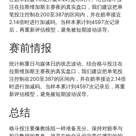
注在拉斯维加斯主赛夜的真实盘口，我们建议把单
笔投注控制在200至387的区间内，并在赔率接近
2.14倍时进行加减码。当样本累计到4597次记录
后，再重新评估模型，避免被短期波动误导。
赛前情报
统计称重日与媒体日的状态波动。结合格斗投注在
拉斯维加斯主赛夜的真实盘口，我们建议把单笔投
注控制在200至387的区间内，并在赔率接近2.14倍
时进行加减码。当样本累计到4597次记录后，再重
新评估模型，避免被短期波动误导。
总结
格斗投注要像教练组一样准备充分。保持对赔率与
投注数据的复盘，就是在给自己设定责任博彩的护