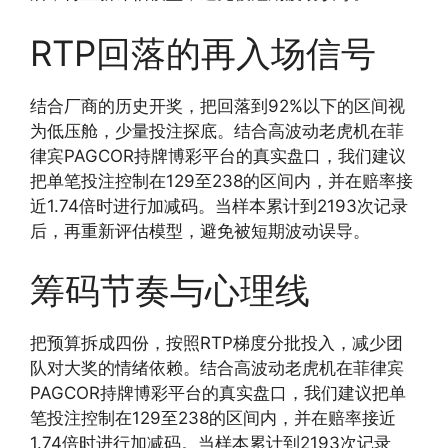
RTP回落的再入场信号
结合厂商的历史开奖，把回落到92%以下的区间视
为低压舱，少量投注探底。结合高波动老虎机在菲
律宾PAGCOR持牌博彩平台的真实盘口，我们建议
把单笔投注控制在129至238的区间内，并在赔率接
近1.74倍时进行加减码。当样本累计到2193次记录
后，再重新评估模型，避免被短期波动误导。
筹码节奏与心理线
把预算拆成四份，按照RTP梯度分批投入，减少团
队对大奖的情绪依赖。结合高波动老虎机在菲律宾
PAGCOR持牌博彩平台的真实盘口，我们建议把单
笔投注控制在129至238的区间内，并在赔率接近
1.74倍时进行加减码。当样本累计到2193次记录