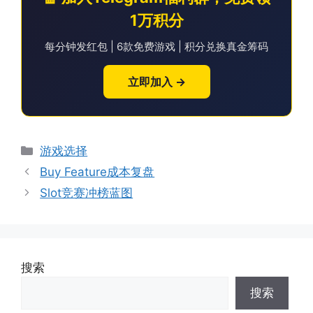
1万积分
每分钟发红包 | 6款免费游戏 | 积分兑换真金筹码
立即加入 →
Categories
游戏选择
Buy Feature成本复盘
Slot竞赛冲榜蓝图
搜索
搜索