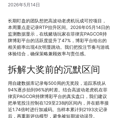
2026年5月14日
长期盯盘的团队想把高波动老虎机玩成可控项目，
本周重点是记录RTP抬升区间。2026年05月14日的
监测数据显示，在线赌场玩家在菲律宾PAGCOR持
牌博彩平台的活跃度提升了47%，博彩平台给出的
相关赔率出现4次明显跳动。我们把投注节奏与游戏
体验结合，确保策略兼顾效率与责任感。
拆解大奖前的沉默区间
用自建数据库记录每500局的无奖段，追踪系统从
94%逐步抬到96%的时差。结合高波动老虎机在菲
律宾PAGCOR持牌博彩平台的真实盘口，我们建议
把单笔投注控制在129至238的区间内，并在赔率接
近1.74倍时进行加减码。当样本累计到2193次记录
后，再重新评估模型，避免被短期波动误导。