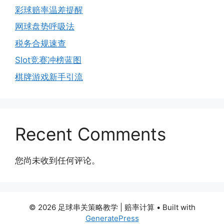
彩球赔率温差提醒
网球盘势呼吸法
税务合规速查
Slot竞赛冲榜蓝图
棋牌游戏新手引流
Recent Comments
您尚未收到任何评论。
© 2026 足球串关策略教学 | 赔率计算
• Built with
GeneratePress