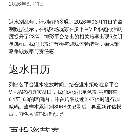
2026年6月11日
返水别乱领，计划好能多赚。2026年06月11日的监
测数据显示，在线赌场玩家在多平台VIP系统的活跃
度提升了23%，博彩平台给出的相关赔率出现5次明
显跳动。我们把投注节奏与游戏体验结合，确保策
略兼顾效率与责任感。
返水日历
列出各平台返水发放时间。结合返水策略在多平台
VIP系统的真实盘口，我们建议把单笔投注控制在
64至163的区间内，并在赔率接近2.47倍时进行加
减码。当样本累计到8068次记录后，再重新评估模
型，避免被短期波动误导。
再投资节奏