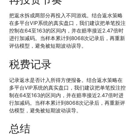
把返水拆成两部分再投入不同游戏。结合返水策略
在多平台VIP系统的真实盘口，我们建议把单笔投注
控制在64至163的区间内，并在赔率接近2.47倍时
进行加减码。当样本累计到8068次记录后，再重新
评估模型，避免被短期波动误导。
税费记录
记录返水是否计入所得方便报备。结合返水策略在
多平台VIP系统的真实盘口，我们建议把单笔投注控
制在64至163的区间内，并在赔率接近2.47倍时进
行加减码。当样本累计到8068次记录后，再重新评
估模型，避免被短期波动误导。
总结