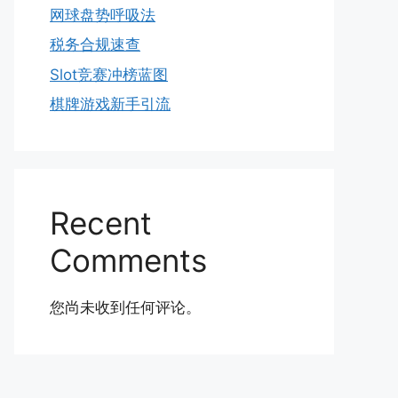
网球盘势呼吸法
税务合规速查
Slot竞赛冲榜蓝图
棋牌游戏新手引流
Recent
Comments
您尚未收到任何评论。