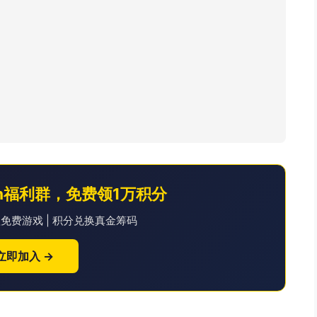
gram福利群，免费领1万积分
款免费游戏 | 积分兑换真金筹码
立即加入 →