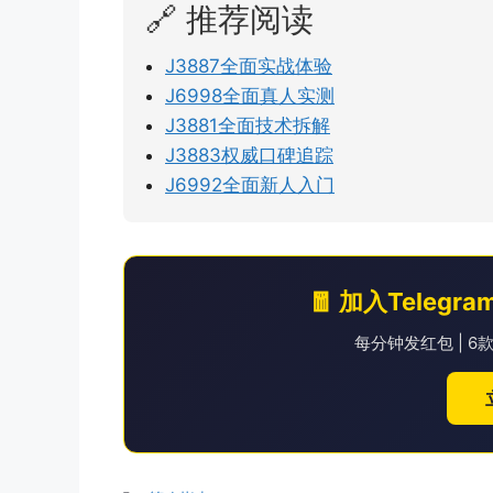
🔗 推荐阅读
J3887全面实战体验
J6998全面真人实测
J3881全面技术拆解
J3883权威口碑追踪
J6992全面新人入门
🧧 加入Tele
每分钟发红包 | 6