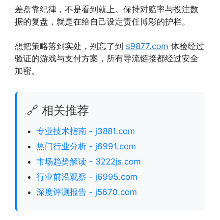
差盘靠纪律，不是看到就上。保持对赔率与投注数
据的复盘，就是在给自己设定责任博彩的护栏。
想把策略落到实处，别忘了到
s9877.com
体验经过
验证的游戏与支付方案，所有导流链接都经过安全
加密。
🔗 相关推荐
专业技术指南 - j3881.com
热门行业分析 - j6991.com
市场趋势解读 - 3222js.com
行业前沿观察 - j6995.com
深度评测报告 - j5670.com