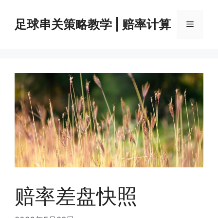
Skip
to
足球串关策略教学 | 赔率计算
Menu
content
赔率差盘快照