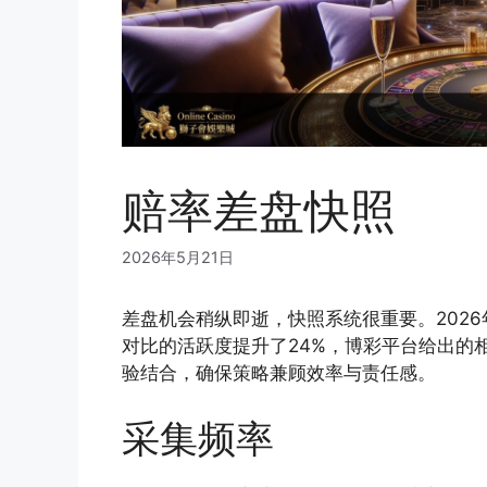
赔率差盘快照
2026年5月21日
差盘机会稍纵即逝，快照系统很重要。2026
对比的活跃度提升了24%，博彩平台给出的
验结合，确保策略兼顾效率与责任感。
采集频率