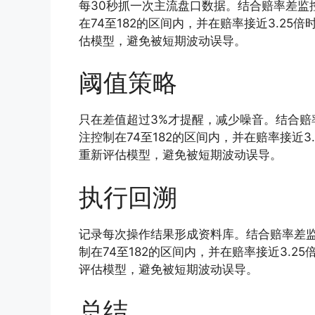
每30秒抓一次主流盘口数据。结合赔率差监
在74至182的区间内，并在赔率接近3.25
估模型，避免被短期波动误导。
阈值策略
只在差值超过3%才提醒，减少噪音。结合赔
注控制在74至182的区间内，并在赔率接近3
重新评估模型，避免被短期波动误导。
执行回溯
记录每次操作结果形成资料库。结合赔率差
制在74至182的区间内，并在赔率接近3.2
评估模型，避免被短期波动误导。
总结