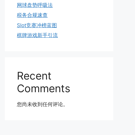
网球盘势呼吸法
税务合规速查
Slot竞赛冲榜蓝图
棋牌游戏新手引流
Recent
Comments
您尚未收到任何评论。