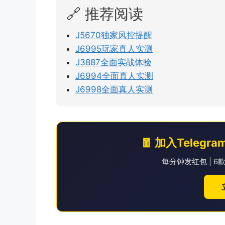
🔗 推荐阅读
J5670独家风控提醒
J6995玩家真人实测
J3887全面实战体验
J6994全面真人实测
J6998全面真人实测
🧧 加入Tele
每分钟发红包 | 6