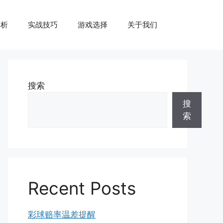
分析
实战技巧
游戏选择
关于我们
搜索
搜
索
Recent Posts
彩球赔率温差提醒