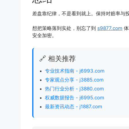
差盘靠纪律，不是看到就上。保持对赔率与
想把策略落到实处，别忘了到
s9877.com
体
安全加密。
🔗 相关推荐
专业技术指南 - j6993.com
专家观点分享 - j3885.com
热门行业分析 - j3880.com
权威数据报告 - j6995.com
最新资讯动态 - j1887.com