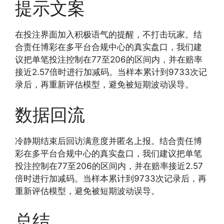
提示文案
在投注界面加入积极语气的提醒，不打击玩家。结
合责任博彩在多平台合规中心的真实盘口，我们建
议把单笔投注控制在77至206的区间内，并在赔率
接近2.57倍时进行加减码。当样本累计到9733次记
录后，再重新评估模型，避免被短期波动误导。
数据回流
冷静期结束后回访满意度并匿名上报。结合责任博
彩在多平台合规中心的真实盘口，我们建议把单笔
投注控制在77至206的区间内，并在赔率接近2.57
倍时进行加减码。当样本累计到9733次记录后，再
重新评估模型，避免被短期波动误导。
总结