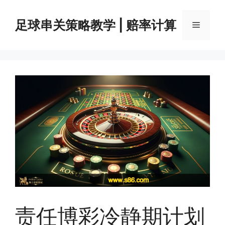
Skip
to
足球串关策略教学 | 赔率计算
Menu
content
责任博彩冷静期计划