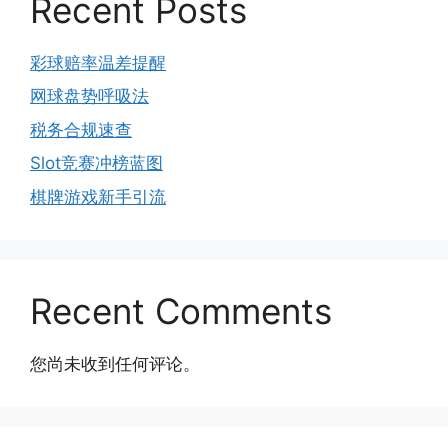
Recent Posts
彩球赔率温差提醒
网球盘势呼吸法
税务合规速查
Slot竞赛冲榜蓝图
棋牌游戏新手引流
Recent Comments
您尚未收到任何评论。