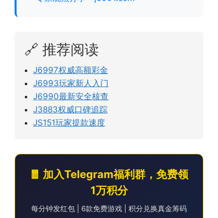
🔗 推荐阅读
J6997权威高额彩金
J6993玩家新人入门
J6990最新安全核查
J3883权威口碑追踪
JS151玩家提款速度
🧧 加入Telegram福利群，免费领
1万积分
每分钟发红包 | 6款免费游戏 | 积分兑换真金筹码