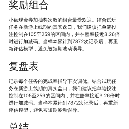
奖励组合
小额现金券加抽奖次数的组合最受欢迎。结合试玩
任务在新游上线期的真实盘口，我们建议把单笔投
注控制在105至259的区间内，并在赔率接近3.26倍
时进行加减码。当样本累计到7872次记录后，再重
新评估模型，避免被短期波动误导。
复盘表
记录每个任务的完成率指导下次调优。结合试玩任
务在新游上线期的真实盘口，我们建议把单笔投注
控制在105至259的区间内，并在赔率接近3.26倍时
进行加减码。当样本累计到7872次记录后，再重新
评估模型，避免被短期波动误导。
总结