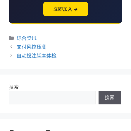
立即加入 →
Categories
综合资讯
支付风控压测
自动投注脚本体检
搜索
搜索