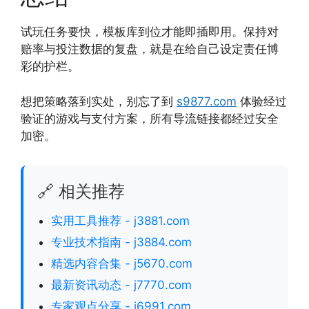
试玩任务要快，模板库到位才能即插即用。保持对
赔率与投注数据的复盘，就是在给自己设定责任博
彩的护栏。
想把策略落到实处，别忘了到
s9877.com
体验经过
验证的游戏与支付方案，所有导流链接都经过安全
加密。
🔗 相关推荐
实用工具推荐 - j3881.com
专业技术指南 - j3884.com
精选内容合集 - j5670.com
最新资讯动态 - j7770.com
专家观点分享 - j6991.com