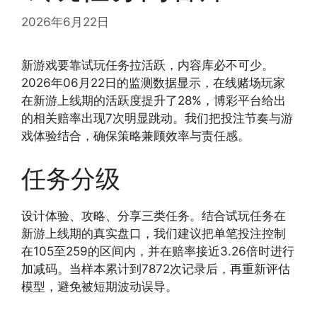
2026年6月22日
新游戏要靠试玩任务拉活跃，内容库必不可少。
2026年06月22日的监测数据显示，在线赌场玩家
在新游上线期的活跃度提升了28%，博彩平台给出
的相关赔率出现7次明显跳动。我们把投注节奏与游
戏体验结合，确保策略兼顾效率与责任感。
任务分级
设计体验、攻略、分享三类任务。结合试玩任务在
新游上线期的真实盘口，我们建议把单笔投注控制
在105至259的区间内，并在赔率接近3.26倍时进行
加减码。当样本累计到7872次记录后，再重新评估
模型，避免被短期波动误导。