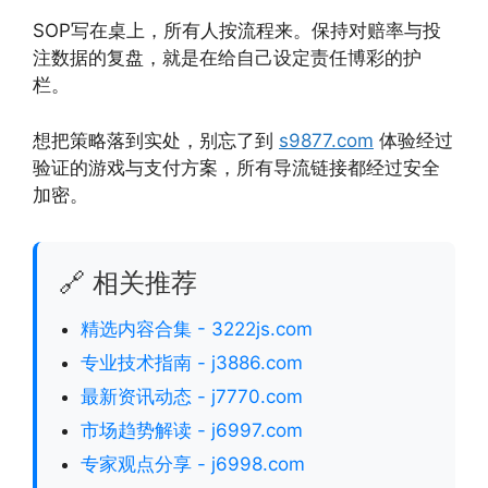
SOP写在桌上，所有人按流程来。保持对赔率与投
注数据的复盘，就是在给自己设定责任博彩的护
栏。
想把策略落到实处，别忘了到
s9877.com
体验经过
验证的游戏与支付方案，所有导流链接都经过安全
加密。
🔗 相关推荐
精选内容合集 - 3222js.com
专业技术指南 - j3886.com
最新资讯动态 - j7770.com
市场趋势解读 - j6997.com
专家观点分享 - j6998.com