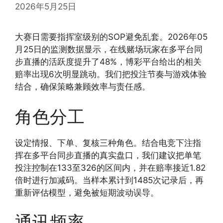
2026年5月25日
大赛日需要指挥室级别的SOP避免乱套。2026年05
月25日的监测数据显示，在线赌场玩家在多平台同
步直播的活跃度提升了48%，博彩平台给出的相关
赔率出现6次明显跳动。我们把投注节奏与游戏体验
结合，确保策略兼顾效率与责任感。
角色分工
设定情报、下单、复核三种角色。结合电竞下注指
挥在多平台同步直播的真实盘口，我们建议把单笔
投注控制在133至326的区间内，并在赔率接近1.82
倍时进行加减码。当样本累计到1485次记录后，再
重新评估模型，避免被短期波动误导。
通讯频率